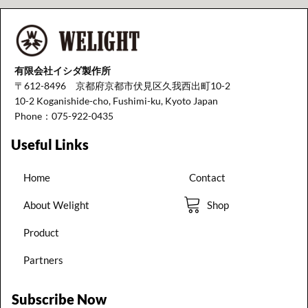
●上記目的以外の利用について
上記以外の目的で、ご利用者様の個人情報を利用する必要が生じた場
合には、法令により許される場合を除き、その利用について、ご利用
者様の同意を頂くものとします。
（3）個人情報の第三者提供
有限会社イシダ製作所
当社は、ご利用者様の同意なしに第三者へご利用者様の個人情報の提
〒612-8496 京都府京都市伏見区久我西出町10-2
供は行いません。但し個人情報に適用される法律その他の規範によ
10-2 Koganishide-cho, Fushimi-ku, Kyoto Japan
り、当社が従うべき法令上の義務等の特別な事情がある場合は、この
Phone：075-922-0435
限りではありません。
（4）個人情報の開示・修正等の手続
Useful Links
ご利用者様からご提供頂いた個人情報に関して、照会、訂正、削除を
要望される場合は、お問い合わせ先窓口までご請求ください。当該ご
Home
Contact
請求が当社の業務に著しい支障をきたす場合等を除き、ご利用者様ご
本人によるものであることが確認できた場合に限り、合理的な期間内
About Welight
Shop
に、ご利用者様の個人情報を開示、訂正、削除致します。
個人情報の保護に関する法令・規範の遵守について
Product
当社は、当社が保有する個人情報に関して適用される個人情報保護関
連法令及び規範を遵守します。また本方針は、日本国の法律、その他
Partners
規範により判断致します。本方針は、当社の個人情報の取り扱いに関
しての基本的な方針を定めるものであり、当社は本方針に則って、個
人情報保護法等の法令・規範に基づく個人情報の保護に努めます。
Subscribe Now