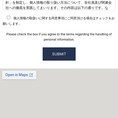
針」を制定し、個人情報の取り扱い方法について、全社員及び関連会
社への徹底を実践してまいります。その内容は以下の通りです。な
お、既に当社で保有し利用させて頂いている個人情報につきまして
も、本方針に従ってご利用者様の個人情報の取り扱いを実施致しま
個人情報の取扱いに関する同意事項にご同意頂ける場合はチェックをお
す。
願いします。
個人情報の取り扱いについて
Please check the box if you agree to the terms regarding the handling of
（1）個人情報の取得
personal information.
当社は個人情報を適法かつ公正な手段により収集致します。ご利用者
様に個人情報の提供をお願いする場合は、事前に収集の目的、利用の
内容を開示した上で、当社の正当な事業の範囲内で、その目的の達成
に必要な限度において、個人情報を収集致します。
（2）個人情報の利用および共同利用
当社がお預かりした個人情報は、個人情報を頂いた方に承諾を得た範
囲内で、また収集目的に沿った範囲内で利用致します。利用目的につ
いては、以下の「利用目的の範囲」の内、当社の正当な事業の範囲内
でその目的の達成に必要な事項を利用目的と致します。
●利用目的の範囲について
・業務上のご連絡をする場合
・当社が取り扱う商品及びサービスに関するご案内をする場合
・その他、ご利用者様に事前にお知らせし、ご同意を頂いた目的の場
合